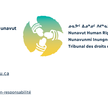
ᓄᓇᕗᑦ ᐃᓄᓐᓄᑦ ᐱᔪᓐᓇ
Nunavut
Nunavut Human Rig
Nunavunmi Inungnut
Tribunal des droits
u.ca
n-responsabilité