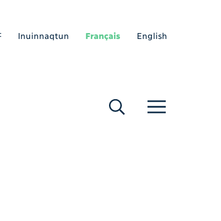
ᑦ
Inuinnaqtun
Français
English
[Search (fr)]
[Menu (fr)]