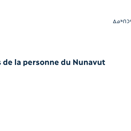
ᐃᓄᒃᑎᑐ
s de la personne du Nunavut