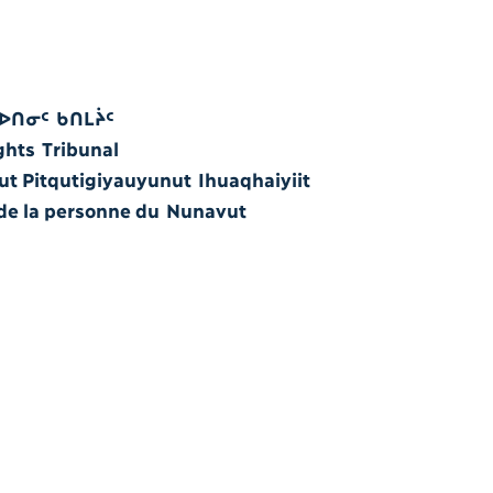
ᐅᑎᓂᑦ ᑲᑎᒪᔩᑦ
hts Tribunal
 Pitqutigiyauyunut Ihuaqhaiyiit
 de la personne du Nunavut