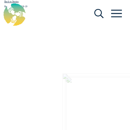
Back to Stories
[Search (fr)]
[Menu (fr)]
Rapport annuel 2018-19
June 3, 2025