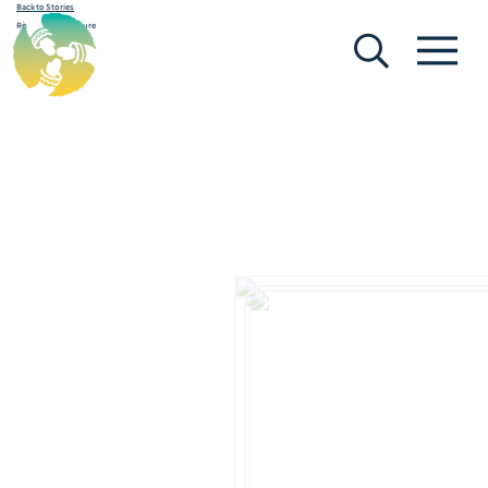
Back to Stories
[Search (fr)]
[Menu (fr)]
Règles de procédure
May 1, 2020