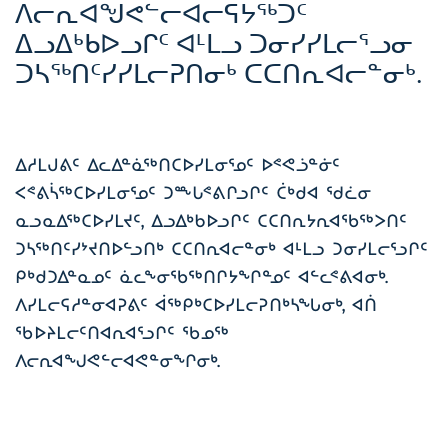
ᐱᓕᕆᐊᖑᕙᓪᓕᐊᓕᕋᔭᖅᑐᑦ
ᐃᓗᐃᒃᑲᐅᓗᒋᑦ ᐊᒻᒪᓗ ᑐᓂᓯᓯᒪᓕᕐᓗᓂ
ᑐᓴᖅᑎᑦᓯᓯᒪᓕᕈᑎᓂᒃ ᑕᑕᑎᕆᐊᓕᓐᓂᒃ.
ᐃᓱᒪᒍᕕᑦ ᐃᓚᐃᓐᓈᖅᑎᑕᐅᓯᒪᓂᕐᓄᑦ ᐅᕝᕙᓘᓐᓃᑦ
ᐸᕝᕕᓵᖅᑕᐅᓯᒪᓂᕐᓄᑦ ᑐᖖᒐᕝᕕᒋᓗᒋᑦ ᑖᒃᑯᐊ ᖁᓛᓂ
ᓇᓗᓇᐃᖅᑕᐅᓯᒪᔪᑦ, ᐃᓗᐃᒃᑲᐅᓗᒋᑦ ᑕᑕᑎᕆᔭᕆᐊᖃᖅᐳᑎᑦ
ᑐᓴᖅᑎᑦᓯᔾᔪᑎᐅᓪᓗᑎᒃ ᑕᑕᑎᕆᐊᓕᓐᓂᒃ ᐊᒻᒪᓗ ᑐᓂᓯᒪᓕᕐᓗᒋᑦ
ᑭᒃᑯᑐᐃᓐᓇᓄᑦ ᓈᓚᖕᓂᖃᖅᑎᒋᔭᖏᓐᓄᑦ ᐊᓪᓚᕝᕕᐊᓂᒃ.
ᐱᓯᒪᓕᕋᓱᓐᓂᐊᕈᕕᑦ ᐋᖅᑭᒃᑕᐅᓯᒪᓕᕈᑎᒃᓴᖓᓂᒃ, ᐊᑏ
ᖃᐅᔨᒪᓕᑦᑎᐊᕆᐊᕐᓗᒋᑦ ᖃᓄᖅ
ᐱᓕᕆᐊᖑᕙᓪᓕᐊᕙᓐᓂᖏᓂᒃ.