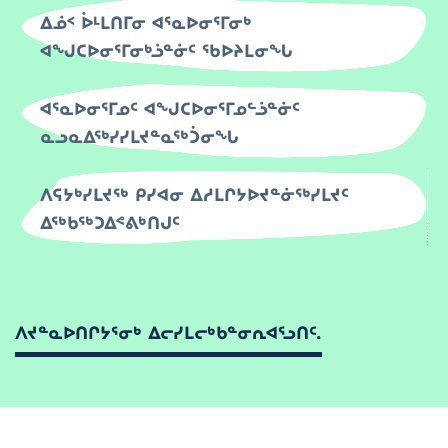
ᐃᓅᑉ ᐆᒻᒪᑎᒥᓂ ᐊᕐᓇᐅᓂᕐᒥᓂᒃ
ᐊᖑᑕᐅᓂᕐᒥᓂᒃᓘᓐᓃᑦ ᖃᐅᔨᒪᓂᖓ
ᐊᕐᓇᐅᓂᕐᒥᓄᑦ ᐊᖑᑕᐅᓂᕐᒥᓄᓪᓘᓐᓃᑦ
ᓇᓗᓇᐃᖅᓯᓯᒪᔪᓐᓇᖅᑑᓂᖓ
ᐱᕋᔭᒃᓯᒪᔪᖅ ᑭᓯᐊᓂ ᐃᓱᒪᒋᔭᐅᔪᓐᓃᖅᓯᒪᔪᑦ
ᐃᖅᑲᖅᑐᐃᕝᕕᒃᑎᒍᑦ
ᐱᔪᓐᓇᐅᑎᒋᔭᕐᓂᒃ ᐃᓕᓯᒪᓕᒃᑲᓐᓂᕆᐊᕐᓗᑎᑦ.