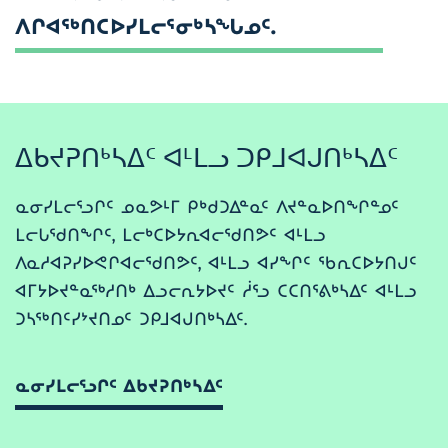
ᐱᒋᐊᖅᑎᑕᐅᓯᒪᓕᕐᓂᒃᓴᖓᓄᑦ.
ᐃᑲᔪᕈᑎᒃᓴᐃᑦ ᐊᒻᒪᓗ ᑐᑭᒧᐊᒍᑎᒃᓴᐃᑦ
ᓇᓂᓯᒪᓕᕐᓗᒋᑦ ᓄᓇᕗᒻᒥ ᑭᒃᑯᑐᐃᓐᓇᑦ ᐱᔪᓐᓇᐅᑎᖏᓐᓄᑦ
ᒪᓕᒐᖁᑎᖏᑦ, ᒪᓕᒃᑕᐅᔭᕆᐊᓕᖁᑎᕗᑦ ᐊᒻᒪᓗ
ᐱᓇᓱᐊᕈᓯᐅᕙᒋᐊᓕᖁᑎᕗᑦ, ᐊᒻᒪᓗ ᐊᓯᖏᑦ ᖃᕆᑕᐅᔭᑎᒍᑦ
ᐊᒥᔭᐅᔪᓐᓇᖅᓱᑎᒃ ᐃᓗᓕᕆᔭᐅᔪᑦ ᓲᕐᓗ ᑕᑕᑎᕐᕕᒃᓴᐃᑦ ᐊᒻᒪᓗ
ᑐᓴᖅᑎᑦᓯᔾᔪᑎᓄᑦ ᑐᑭᒧᐊᒍᑎᒃᓴᐃᑦ.
ᓇᓂᓯᒪᓕᕐᓗᒋᑦ ᐃᑲᔪᕈᑎᒃᓴᐃᑦ