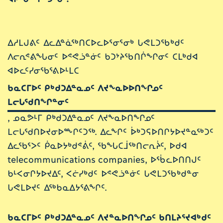
ᐃᓱᒪᒍᕕᑦ ᐃᓚᐃᓐᓈᖅᑎᑕᐅᓚᐅᕐᓂᕐᓂᒃ ᒐᕙᒪᑐᖃᒃᑯᑦ
ᐱᓕᕆᕝᕕᖓᓂᑦ ᐅᕝᕙᓘᓐᓃᑦ ᑲᑐᔾᔨᖃᑎᒌᖏᓂᑦ ᑕᒪᒃᑯᐊ
ᐊᐅᓚᑦᓯᓂᖃᕐᕕᐅᒻᒪᑕ
ᑲᓇᑕᒥᐅᑦ ᑭᒃᑯᑐᐃᓐᓇᓄᑦ ᐱᔪᖕᓇᐅᐅᑎᖏᓄᑦ
ᒪᓕᒐᖁᑎᖏᓐᓂᑦ
, ᓄᓇᕗᒻᒥ ᑭᒃᑯᑐᐃᓐᓇᓄᑦ ᐱᔪᖕᓇᐅᑎᖏᓄᑦ
ᒪᓕᒐᖁᑎᐅᔪᓂᐅᖖᒋᑦᑐᖅ. ᐃᓚᖏᑦ ᐆᒃᑐᕋᐅᑎᒋᔭᐅᔪᓐᓇᖅᑐᑦ
ᐃᓚᖃᕐᐳᑦ ᑮᓇᐅᔭᒃᑯᕝᕖᑦ, ᖃᖓᑕᒨᖅᑎᓕᕆᔩᑦ, ᐅᑯᐊ
telecommunications companies, ᐅᖄᓚᐅᑎᑎᒍᑦ
ᑲᒻᐸᓂᒋᔭᐅᔪᐃᑦ, ᐸᓖᓯᒃᑯᑦ ᐅᕝᕙᓘᓐᓃᑦ ᒐᕙᒪᑐᖃᒃᑯᓐᓂ
ᒐᕙᒪᐅᔪᑦ ᐃᖅᑲᓇᐃᔭᕐᕕᖏᑦ.
ᑲᓇᑕᒥᐅᑦ ᑭᒃᑯᑐᐃᓐᓇᓄᑦ ᐱᔪᓐᓇᐅᑎᖏᓄᑦ ᑲᑎᒪᔨᕐᔪᐊᒃᑯᑦ