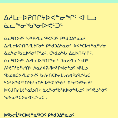
ᐃᓱᒪᓕᐅᕈᑎᒋᔭᐅᕙᓐᓂᖏᑦ ᐊᒻᒪᓗ
ᓈᓚᖕᓂᖃᕐᓂᐅᕙᑦᑐᑦ
ᓈᓚᒃᑎᐅᔪᑦ ᓴᖅᑮᓯᒪᓕᖅᐸᑦᑐᑦ ᑭᒃᑯᑐᐃᓐᓇᓄᑦ
ᐃᓱᒪᓕᐅᕈᑎᒋᓯᒪᔭᒥᓂᒃ ᑭᒃᑯᑐᐃᓐᓇᓂᑦ ᐅᐸᒃᑕᐅᔪᓐᓇᖅᓱᓂ
ᓈᓚᖕᓂᖃᓚᐅᕐᓂᕐᒥᓐᓄᑦ. ᑖᒃᑯᓄᖓ ᐃᓚᐅᑎᑦᓱᒋᑦ,
ᓈᓚᒃᑎᐅᔪᑦ ᐃᓱᒪᓕᐅᕈᑎᒥᓐᓂᒃ ᑐᓂᓯᓯᒪᓕᕐᓗᑎᒃ
ᐱᔾᔪᑎᖃᖅᓱᑎᒃ ᐱᓇᓱᐊᕈᓯᐅᕙᒋᐊᓕᓐᓄᑦ ᐊᒻᒪᓗ
ᖃᓄᐃᑕᐅᓯᒪᓂᐅᔪᑦ ᑲᔪᓯᑎᑕᐅᓯᒪᔭᕆᐊᖃᕐᒪᖔᑕ
ᓴᐳᔾᔨᒋᐊᖅᑎᖃᕐᓗᑎᒃ ᐅᕝᕙᓘᓐᓃᑦ ᑭᒃᑯᑐᐃᓐᓇᐃᑦ
ᐅᐸᒍᑎᓯᒪᔪᓐᓇᕐᓗᑎᒃ ᓈᓚᖕᓂᖃᕐᕕᐅᓂᖓᓄᑦ ᐅᕝᕙᓘᓐᓃᑦ
ᖁᔭᓈᖅᑕᐅᓂᐊᕐᒪᖔᑕ .
ᐅᖃᓕᒫᖅᑕᐅᔪᓐᓇᖅᑐᑦ ᑭᒃᑯᑐᐃᓐᓇᓄᑦ