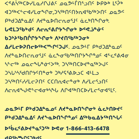
ᐸᕝᕕᓵᖅᑕᐅᓯᒪᓇᓱᒋᒍᕕᑦ ᓄᓇᕗᒻᒦᑎᓪᓗᑎᑦ ᐅᑭᐅᒃ ᒪᕐᕉᒃ
ᐊᑐᖅᐸᓪᓕᐊᓯᒪᓂᖏᓂ,ᑐᓴᖅᑎᑦᑎᔭᕆᐊᖃᖅᐳᑎᑦ ᓄᓇᕗᑦ
ᑭᒃᑯᑐᐃᓐᓇᐃᑦ ᐱᔪᓐᓇᐅᑎᓕᕆᓂᕐᒧᑦ ᓈᓚᒃᑎᖏᓂᒃ.
ᒐᕙᒪᑐ
ᖃ
ᒃᑯᑦ
ᐱᓕᕆᕝᕕᒋᔭ
ᖏᓂᒃ
ᐅᕝᕙᓘᓐᓃᑦ
ᑲᑐᔾᔨ
ᖃ
ᑎᒌᒋᔭ
ᖏᓂᒃ ᐱᔾᔪᑎᖃᖅᑐᓂᒃ
ᐃᓱᒪᓕᐅᕈᑎᓕᐅᖅᐸᖖᒋᑦᑐᒍᑦ
. ᓄᓇᕗᒻᒥ ᑭᒃᑯᑐᐃᓐᓇᓄᑦ
ᐱᔪᓐᓇᐅᑎᓕᕆᓂᕐᒧᑦ ᓈᓚᖕᓂᖃᖅᑎᒋᔭᖏᓐᓄᑦ ᐊᓪᓚᕝᕕᐊᓂ
ᓴᓪᓕᖅ ᓄᓇᓕᖓᓐᓃᑉᐳᖅ. ᑐᓴᖅᑎᑕᐅᔪᓐᓇᖅᐳᒍᑦ
ᑐᓴᒐᔅᓴᖁᑎᒋᔭᑦᑎᓐᓂᒃ ᑐᒃᓯᕋᕐᕕᐅᓗᑕ ᐊᒻᒪᓗ
ᑐᓴᖅᑎᑦᓯᓯᒪᓕᕈᑎᑦ ᑕᑕᑎᕆᐊᓕᓐᓂᒃ ᐱᓯᒪᓕᕐᓗᑎᑦ
ᐱᓕᕆᐊᖑᕙᓪᓕᐊᓂᒃᓴᖓ ᐱᒋᐊᖅᑎᑕᐅᓯᒪᓕᕐᓂᐊᕐᒪᑦ.
ᓄᓇᕗᒻᒥ ᑭᒃᑯᑐᐃᓐᓇᓄᑦ ᐱᔪᓐᓇᐅᑎᖏᓂᒃ ᓈᓚᒃᑎᐅᔪᑦ
ᑭᒃᑯᑐᐃᓐᓇᐃᑦ ᐱᔪᖕᓇᐅᑎᖏᓐᓄᑦ ᐃᖅᑲᓇᐃᔭᖅᑎᖓᑦ
ᐅᖄᓚᕝᕕᐅᔪᓐᓇᕐᑐᖅ ᐅᕙᓂ
1-866-413-6478
ᐊᑭᖃᖖᒋᑦᑐᒃᑯᑦ.