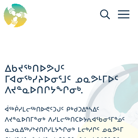
[Search (ikt)]
[Menu (ikt)]
ᐃᑲᔪᖅᑎᐅᕗᒍᑦ
ᒥᐊᓂᖅᓯᔨᐅᓂᕐᒧᑦ ᓄᓇᕗᒻᒥᐅᑦ
ᐱᔪᓐᓇᐅᑎᒋᔭᖏᓂᒃ.
ᐋᖅᑮᓯᒪᓕᖅᑎᐅᕙᑦᑐᒍᑦ ᑭᒃᑯᑐᐃᓐᓴᐃᑦ
ᐱᔪᓐᓇᐅᑎᒥᓐᓂᒃ ᐱᓯᒪᓕᖅᑎᑕᐅᔭᕆᐊᖃᓂᕐᒥᓐᓄᑦ
ᓇᓗᓇᐃᖅᓯᔾᔪᑎᒋᓯᒪᔭᖏᓂᒃ ᒪᓕᒃᓱᒋᑦ ᓄᓇᕗᒻᒥ