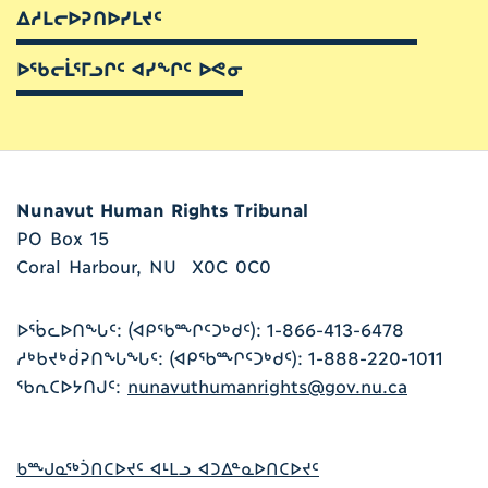
ᐃᓱᒪᓕᐅᕈᑎᐅᓯᒪᔪᑦ
ᐅᖃᓕᒫᕐᒥᓗᒋᑦ ᐊᓯᖏᑦ ᐅᕙᓂ
Nunavut Human Rights Tribunal
PO Box 15
Coral Harbour, NU X0C 0C0
ᐅᖄᓚᐅᑎᖓᑦ: (ᐊᑭᖃᖖᒋᑦᑐᒃᑯᑦ): 1-866-413-6478
ᓱᒃᑲᔪᒃᑰᕈᑎᖓᖓᑦ: (ᐊᑭᖃᖖᒋᑦᑐᒃᑯᑦ): 1-888-220-1011
ᖃᕆᑕᐅᔭᑎᒍᑦ:
nunavuthumanrights@gov.nu.ca
ᑲᖖᒍᓇᖅᑑᑎᑕᐅᔪᑦ ᐊᒻᒪᓗ ᐊᑐᐃᓐᓇᐅᑎᑕᐅᔪᑦ