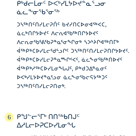
ᑭᒃᑯᓕᒫᓂᑦ ᐅᐸᒃᓯᒪᔭᐅᔪᓐᓇᕐᓗᓂ
ᓈᓚᖕᓂᖃᕐᓂᖅ
ᑐᓴᖅᑎᑦᑎᓯᒪᓕᕈᑏᑦ ᑲᔪᓯᑎᑕᐅᓂᐊᖅᐸᑕ,
ᓈᓚᒃᑎᒋᔭᐅᔪᑦ ᐱᓕᕆᐊᖃᖅᑎᒋᔭᐅᔪᑦ
ᐱᓕᕆᓂᖃᕐᕕᖃᕈᓐᓇᕐᓂᖏᓂᒃ ᓴᐳᔾᔨᒋᐊᖅᑎᒥᒃ
ᐋᖅᑭᒃᑕᐅᓯᒪᓕᖁᓪᓗᒋᑦ ᑐᓴᖅᑎᑦᑎᓯᒪᓕᕈᑎᒋᔭᐅᔪᑦ.
ᐋᖅᑭᒃᑕᐅᓯᒪᓕᕈᓐᓇᖖᒋᑉᐸᑦ, ᓈᓚᖕᓂᖃᖅᑎᐅᔪᑦ
ᐋᖅᑭᒃᓱᖅᑕᐅᓯᒪᓂᖓᒍᑦ, ᑭᒃᑯᑐᐃᓐᓇᓂᑦ
ᐅᐸᒃᓯᒪᔭᐅᔪᓐᓇᕐᓗᓂ ᓈᓚᖕᓂᖃᓕᕋᔭᖅᑐᑦ
ᑐᓴᖅᑎᑦᑎᓯᒪᓕᕈᑎᓂᒃ.
ᑭᖑᓪᓕᕐᒥᒃ ᑎᑎᖅᑲᑎᒍᑦ
6
ᐃᓱᒪᓕᐅᕈᑕᐅᓯᒪᓂᖓ