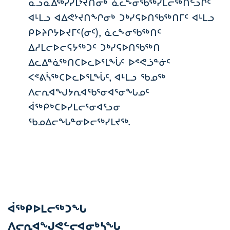
ᓇᓗᓇᐃᖅᓯᓯᒪᔾᔪᑎᓂᒃ ᓈᓚᖕᓂᖃᖅᓯᒪᓕᖅᑎᓪᓗᒋᑦ
ᐊᒻᒪᓗ ᐊᐃᕙᔾᔪᑎᖏᓂᒃ ᑐᒃᓯᕋᐅᑎᖃᖅᑎᒥᑦ ᐊᒻᒪᓗ
ᑭᐅᔨᒋᔭᐅᔪᒥᑦ(ᓂᑦ), ᓈᓚᖕᓂᖃᖅᑎᑦ
ᐃᓱᒪᓕᐅᓕᕋᔭᖅᑐᑦ ᑐᒃᓯᕋᐅᑎᖃᖅᑎ
ᐃᓚᐃᓐᓈᖅᑎᑕᐅᓚᐅᕐᒪᖔᑦ ᐅᕝᕙᓘᓐᓃᑦ
ᐸᕝᕕᓵᖅᑕᐅᓚᐅᕐᒪᖔᑦ, ᐊᒻᒪᓗ ᖃᓄᖅ
ᐱᓕᕆᐊᖑᔭᕆᐊᖃᕐᓂᐊᕐᓂᖓᓄᑦ
ᐋᖅᑭᒃᑕᐅᓯᒪᓕᕐᓂᐊᕐᓗᓂ
ᖃᓄᐃᓕᖓᓐᓂᐅᓕᖅᓯᒪᔪᖅ.
ᐋᖅᑭᐅᒪᓕᖅᑐᖓ
ᐱᓕᕆᐊᖑᕙᓪᓕᐊᓂᒃᓴᖓ