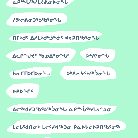
ᓇᑭᖖᒑᖅᓯᒪᔪᕕᓂᐅᓂᖓ
ᓯᕗᓕᕕᓂᑐᖃᖃᕐᓂᖓ
ᑎᒥᒃᑯᑦ ᐃᓱᒪᒃᑯᓪᓘᓐᓃᑦ ᐊᔪᕈᑎᖃᕐᓂᖓ
ᐃᓚᒌᖑᔪᑦ ᖃᓄᐃᓐᓂᖓᑦ
ᐅᒃᐱᕐᓂᖓ
ᑲᓇᑕᒥᐅᑕᐅᓂᖓ
ᐅᒃᐱᕆᔭᖃᖅᑑᓂᖓ
ᐅᑭᐅᖏᑦ
ᐃᓕᖅᑯᓯᑐᖃᖃᖅᑑᓂᖓ ᓇᑭᖖᒑᖅᓯᒪᔫᓪᓗᓂ
ᒪᓕᒐᖁᑎᓂᒃ ᒪᓕᑦᓯᐊᖅᑐᓂ ᑮᓇᐅᔭᓕᐅᕈᑎᖃᕐᓂᖅ