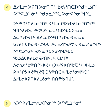
ᐃᓱᒪᓕᐅᕈᑎᐅᓂᖏᑦ ᑲᔪᓯᑎᑕᐅᖁᓪᓗᒋᑦ
4
ᐅᕝᕙᓘᓐᓃᑦ ᖁᔭᓈᖅᑕᐅᓂᐊᕐᓂᖏᑕ
ᑐᓴᖅᑎᑦᑎᓯᒪᓕᕈᑎᑦ ᐊᒻᒪᓗ ᑭᐅᔭᐅᓯᒪᓕᕈᑎᖏᑦ
ᕿᒥᕐᕈᔭᐅᓕᖅᐸᒃᑐᑦ ᓈᓚᒃᑎᐅᖃᑕᐅᓪᓗᓂ
ᐃᓚᒋᔭᐅᔪᒥᑦ ᐃᓱᒪᓕᐅᖅᑎᒋᔭᐅᓂᐊᕆᓪᓗᓂ
ᑲᔪᓯᑎᑕᐅᓂᐊᕐᒪᖔᑕ ᐱᓕᕆᐊᖑᕙᓪᓕᐊᓇᔭᕐᓂᖏᑦ
ᐅᕝᕙᓘᓐᓃᑦ ᖁᔭᓈᖅᑕᐅᓂᐊᕐᒪᖔᑕ
ᖃᓄᐃᑕᐅᓯᒪᓂᕋᕈᑎᐅᔪᑦ. ᑕᒪᕐᒥᒃ
ᐱᓕᕆᐊᖃᖅᑎᒋᔭᐅᔪᒃ (ᑐᒃᓯᕋᐅᑎᖃᕐᑐᖅ ᐊᒻᒪᓗ
ᑭᐅᔨᒋᔭᐅᔪᖅ(ᔪᑦ) ᑐᓴᖅᑎᑕᐅᓯᒪᓕᕐᓂᐊᖅᑐᑦ
ᐃᓱᒪᓕᐅᕈᑎᐅᓯᒪᔪᓂᒃ ᑎᑎᖅᑲᑎᒍᑦ.
ᓴᐳᔾᔨᓯᒪᓕᕆᐊᕐᓂᖅ ᐅᕝᕙᓘᓐᓃᑦ
5