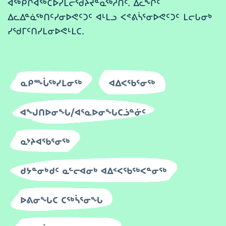
ᐋᖅᑭᒋᐊᖅᑕᐅᓯᒪᓕᖁᔨᔪᓐᓇᖅᓱᑎᑦ. ᐃᓚᖏᑦ
ᐃᓚᐃᓐᓈᖅᑎᑦᓯᓂᐅᕙᑦᑐᑦ ᐊᒻᒪᓗ ᐸᕝᕕᓵᕐᓂᐅᕙᑦᑐᑦ ᒪᓕᒐᓂᒃ
ᓯᖁᒥᑦᑎᓯᒪᓂᐅᕙᒻᒪᑕ.
ᓇᑭᖖᒑᖅᓯᒪᓂᖅ
ᐊᐃᐸᖃᕐᓂᖅ
ᐊᖑᑎᐅᓂᖓ/ᐊᕐᓇᐅᓂᖓᑕᓘᓐᓃᑦ
ᓇᔾᔨᐊᖃᕐᓂᖅ
ᑯᔭᓐᓂᒃᑯᑦ ᓇᓪᓕᐊᓂᒃ ᐊᐃᑉᐸᖃᖅᐸᓐᓂᖅ
ᐅᕕᓂᖓᑕ ᑕᖅᓵᕐᓂᖓ