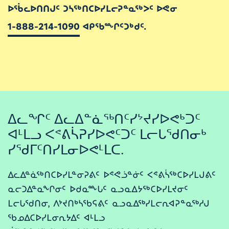
ᐅᖄᓚᐅᑎᑎᒍᑦ ᑐᓴᖅᑎᑕᐅᓯᒪᓕᕈᓐᓇᖅᐳᑦ ᐅᕙᓂ
1-888-214-1090
ᐊᑭᖃᖖᒋᑦᑐᒃᑯᑦ.
ᐃᓚᖏᑦ ᐃᓚᐃᓐᓈᖅᑎᑦᓯᔾᔪᓯᐅᕙᒃᑐᑦ
ᐊᒻᒪᓗ ᐸᕝᕕᓵᕈᓯᐅᕙᑦᑐᑦ ᒪᓕᒐᖁᑎᓂᒃ
ᓯᖁᒥᑦᑎᓯᒪᓂᐅᕙᒻᒪᑕ.
ᐃᓚᐃᓐᓈᖅᑎᑕᐅᓯᒪᓐᓂᕈᕕᑦ ᐅᕝᕙᓘᓐᓃᑦ ᐸᕝᕕᓵᖅᑕᐅᓯᒪᒍᕕᑦ
ᓇᓕᑐᐃᓐᓇᖏᓂᑦ ᐅᑯᓇᖖᒐᑦ ᓇᓗᓇᐃᔭᖅᑕᐅᓯᒪᔪᓂᑦ
ᒪᓕᒐᖁᑎᓂ, ᐱᔾᔪᑎᒃᓴᖃᕋᕕᑦ ᓇᓗᓇᐃᖅᓯᒪᓕᕆᐊᕈᓐᓇᖅᓱᒍ
ᖃᓄᐃᑕᐅᓯᒪᓂᕆᔭᐃᑦ ᐊᒻᒪᓗ