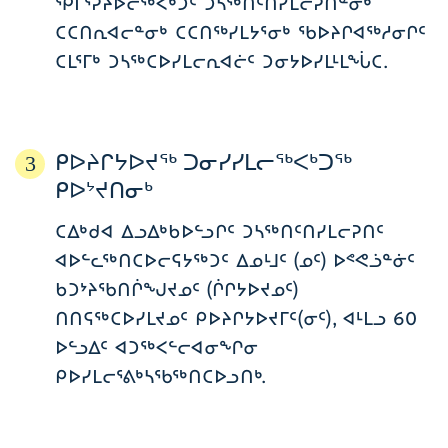
ᕿᒥᕐᕈᔨᐅᓕᖅᐸᒃᑐᑦ ᑐᓴᖅᑎᑦᑎᓯᒪᓕᕈᑎᓐᓂᒃ
ᑕᑕᑎᕆᐊᓕᓐᓂᒃ ᑕᑕᑎᖅᓯᒪᔭᕐᓂᒃ ᖃᐅᔨᒋᐊᖅᓱᓂᒋᑦ
ᑕᒪᕐᒥᒃ ᑐᓴᖅᑕᐅᓯᒪᓕᕆᐊᓖᑦ ᑐᓂᔭᐅᓯᒪᒻᒪᖔᑕ.
ᑭᐅᔨᒋᔭᐅᔪᖅ ᑐᓂᓯᓯᒪᓕᖅᐸᒃᑐᖅ
3
ᑭᐅᔾᔪᑎᓂᒃ
ᑕᐃᒃᑯᐊ ᐃᓗᐃᒃᑲᐅᓪᓗᒋᑦ ᑐᓴᖅᑎᑦᑎᓯᒪᓕᕈᑎᑦ
ᐊᐅᓪᓚᖅᑎᑕᐅᓕᕋᔭᖅᑐᑦ ᐃᓄᒻᒧᑦ (ᓄᑦ) ᐅᕝᕙᓘᓐᓃᑦ
ᑲᑐᔾᔨᖃᑎᒌᖑᔪᓄᑦ (ᒌᒋᔭᐅᔪᓄᑦ)
ᑎᑎᕋᖅᑕᐅᓯᒪᔪᓄᑦ ᑭᐅᔨᒋᔭᐅᔪᒥᑦ(ᓂᑦ), ᐊᒻᒪᓗ 60
ᐅᓪᓗᐃᑦ ᐊᑐᖅᐸᓪᓕᐊᓂᖏᓂ
ᑭᐅᓯᒪᓕᕐᕕᒃᓴᖃᖅᑎᑕᐅᓗᑎᒃ.