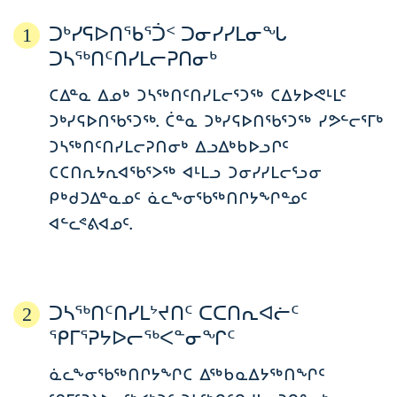
ᑐᒃᓯᕋᐅᑎᖃᕐᑑᑉ ᑐᓂᓯᓯᒪᓂᖓ
1
ᑐᓴᖅᑎᑦᑎᓯᒪᓕᕈᑎᓂᒃ
ᑕᐃᓐᓇ ᐃᓄᒃ ᑐᓴᖅᑎᑦᑎᓯᒪᓕᕐᑐᖅ ᑕᐃᔭᐅᕙᒻᒪᑦ
ᑐᒃᓯᕋᐅᑎᖃᕐᑐᖅ. ᑖᓐᓇ ᑐᒃᓯᕋᐅᑎᖃᕐᑐᖅ ᓯᕗᓪᓕᕐᒥᒃ
ᑐᓴᖅᑎᑦᑎᓯᒪᓕᕈᑎᓂᒃ ᐃᓗᐃᒃᑲᐅᓗᒋᑦ
ᑕᑕᑎᕆᔭᕆᐊᖃᕐᐳᖅ ᐊᒻᒪᓗ ᑐᓂᓯᓯᒪᓕᕐᓗᓂ
ᑭᒃᑯᑐᐃᓐᓇᓄᑦ ᓈᓚᖕᓂᖃᖅᑎᒋᔭᖏᓐᓄᑦ
ᐊᓪᓚᕝᕕᐊᓄᑦ.
ᑐᓴᖅᑎᑦᑎᓯᒪᔾᔪᑎᑦ ᑕᑕᑎᕆᐊᓖᑦ
2
ᕿᒥᕐᕈᔭᐅᓕᖅᐸᓐᓂᖏᑦ
ᓈᓚᖕᓂᖃᖅᑎᒋᔭᖏᑕ ᐃᖅᑲᓇᐃᔭᖅᑎᖏᑦ