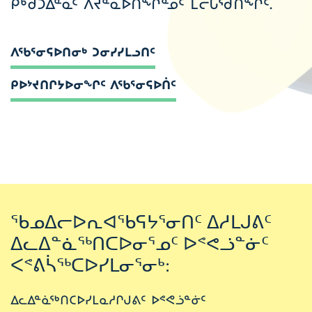
ᑭᒃᑯᑐᐃᓐᓇᑦ ᐱᔪᓐᓇᐅᑎᖏᓐᓄᑦ ᒪᓕᒐᖁᑎᖏᑦ.
ᐱᖃᕐᓂᕋᐅᑎᓂᒃ ᑐᓂᓯᓯᒪᓗᑎᑦ
ᑭᐅᔾᔪᑎᒋᔭᐅᓂᖏᑦ ᐱᖃᕐᓂᕋᐅᑏᑦ
ᖃᓄᐃᓕᐅᕆᐊᖃᕋᔭᕐᓂᑎᑦ ᐃᓱᒪᒍᕕᑦ
ᐃᓚᐃᓐᓈᖅᑎᑕᐅᓂᕐᓄᑦ ᐅᕝᕙᓘᓐᓃᑦ
ᐸᕝᕕᓵᖅᑕᐅᓯᒪᓂᕐᓂᒃ:
ᐃᓚᐃᓐᓈᖅᑎᑕᐅᓯᒪᓇᓱᒋᒍᕕᑦ ᐅᕝᕙᓘᓐᓃᑦ