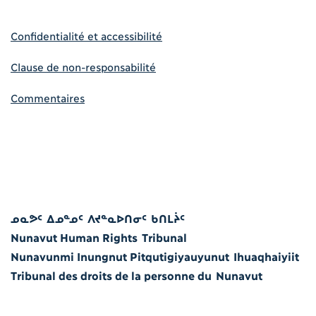
Confidentialité et accessibilité
Clause de non-responsabilité
Commentaires
ᓄᓇᕗᑦ ᐃᓄᓐᓄᑦ ᐱᔪᓐᓇᐅᑎᓂᑦ ᑲᑎᒪᔩᑦ
Nunavut Human Rights Tribunal
Nunavunmi Inungnut Pitqutigiyauyunut Ihuaqhaiyiit
Tribunal des droits de la personne du Nunavut